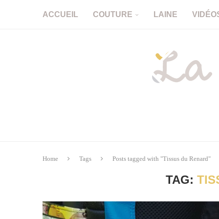
ACCUEIL
COUTURE
LAINE
VIDÉO
Home
Tags
Posts tagged with "Tissus du Renard"
TAG:
TIS