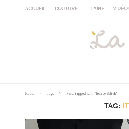
ACCUEIL
COUTURE
LAINE
VIDÉO
Home
Tags
Posts tagged with "Itch to Stitch"
TAG:
I